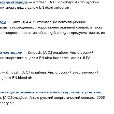
ксида углерода
— &mdash; [А.С.Гольдберг. Англо русский
ики энергетика в целом EN dead airfoul air …
дой
— [Интент] 4.4.7 Отопительно вентиляционное
воды в помещениях с коррозионно активной средой, а также
 с коррозионно активной средой следует предусматривать из
ми частицами
— &mdash; [А.С.Гольдберг. Англо русский
ки энергетика в целом EN ultra low particulate airULPA …
а
— &mdash; [А.С.Гольдберг. Англо русский энергетический
в целом EN bleed air …
ля защиты экранов топки котла от коррозии в условиях
 [А.С.Гольдберг. Англо русский энергетический словарь. 2006
ndary air …