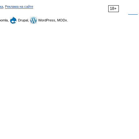
ка
,
Реклама на сайте
18+
omla,
Drupal,
WordPress, MODx.