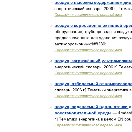
воздух с высоким содержанием дио
82
энергетический словарь. 2006 г.] Темат
Справочник технического переводчика
воздух с коррозионно-активной сре
83
оборудование, трубопроводы и воздухо
предназначенные для удаления воздуха
антикоррозионных&#8230; …
Справочник технического переводчика
воздух, загрязнённый ультрамелки
84
энергетический словарь. 2006 г.] Темати
Справочник технического переводчика
воздух, отбираемый от компрессор
85
словарь. 2006 г.] Тематики энергетика 
Справочник технического переводчика
воздух, подаваемый вдоль стенки д
86
восстановительной среды
— &mdash;
г.] Тематики энергетика в целом EN bou
Справочник технического переводчика