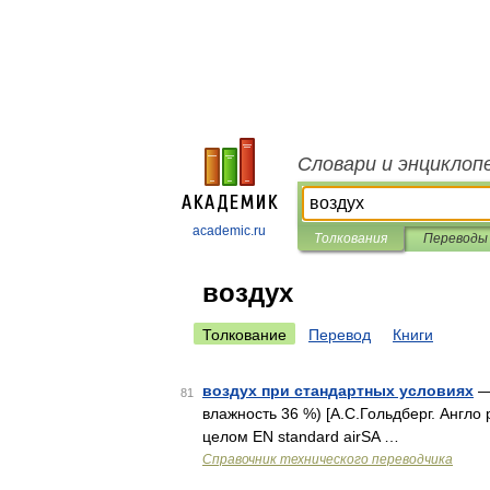
Словари и энциклоп
academic.ru
Толкования
Переводы
воздух
Толкование
Перевод
Книги
воздух при стандартных условиях
— 
81
влажность 36 %) [А.С.Гольдберг. Англо 
целом EN standard airSA …
Справочник технического переводчика