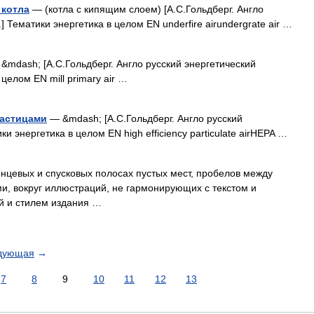
 котла
— (котла с кипящим слоем) [А.С.Гольдберг. Англо
] Тематики энергетика в целом EN underfire airundergrate air …
&mdash; [А.С.Гольдберг. Англо русский энергетический
 целом EN mill primary air …
частицами
— &mdash; [А.С.Гольдберг. Англо русский
ки энергетика в целом EN high efficiency particulate airHEPA …
нцевых и спусковых полосах пустых мест, пробелов между
ми, вокруг иллюстраций, не гармонирующих с текстом и
й и стилем издания …
дующая
→
7
8
9
10
11
12
13